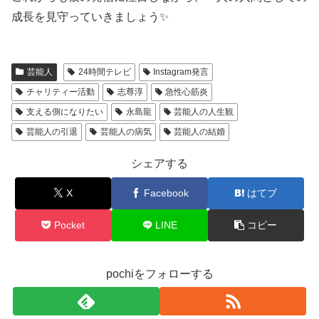
成長を見守っていきましょう✨
芸能人
24時間テレビ
Instagram発言
チャリティー活動
志尊淳
急性心筋炎
支える側になりたい
永島龍
芸能人の人生観
芸能人の引退
芸能人の病気
芸能人の結婚
シェアする
X
Facebook
はてブ
Pocket
LINE
コピー
pochiをフォローする