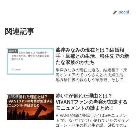
pochi
関連記事
峯岸みなみの現在とは？結婚相
芸能人
手・旦那との生活、移住先での新
たな家族のかたち
峯岸みなみの現在に迫る。結婚相手・東
海オンエアのてつやさんとの夫婦生活、
地方移住後の暮らしや家族観、そして新
たな人生のステージについて詳しく紹介
します。
赤いTが倒れた理由とは？
VIVANT
VIVANTファンの考察が加速する
モニュメントの謎まとめ！
VIVANT続編に登場した“TBSモニュメン
ト”で、なぜ“T”だけが倒れていたのか？ノ
ゴーン・ベキの死と生存説、SNSでの深
読み考察をまとめて解説します。モニュ
メントに込められた意味を知れば、物語