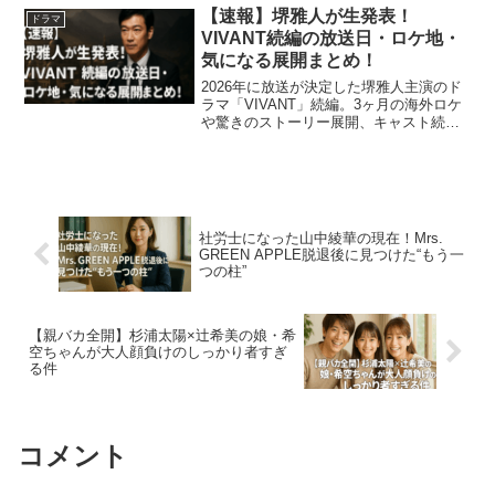
内容が満載です！
【速報】堺雅人が生発表！
ドラマ
VIVANT続編の放送日・ロケ地・
気になる展開まとめ！
2026年に放送が決定した堺雅人主演のド
ラマ「VIVANT」続編。3ヶ月の海外ロケ
や驚きのストーリー展開、キャスト続投
の可能性など注目ポイントを徹底解説。
前作ファンも、これから見る人も必見の
最新情報まとめ！
社労士になった山中綾華の現在！Mrs.
GREEN APPLE脱退後に見つけた“もう一
つの柱”
【親バカ全開】杉浦太陽×辻希美の娘・希
空ちゃんが大人顔負けのしっかり者すぎ
る件
コメント