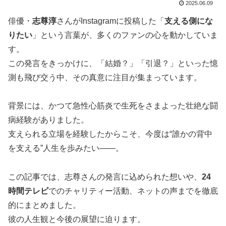
2025.06.09
俳優・
志尊淳
さんがInstagramに投稿した「
支える側にな
りたい
」という言葉が、多くのファンの心を動かしていま
す。
この発言をきっかけに、「結婚？」「引退？」といった憶
測も飛び交う中、その真意に注目が集まっています。
背景には、かつて急性心筋炎で生死をさまよった壮絶な闘
病経験がありました。
支えられる立場を経験したからこそ、今度は“誰かの背中
を支える”人生を歩みたい――。
この記事では、志尊さんの発言に込められた想いや、
24
時間テレビ
でのチャリティー活動、ネットの声までを徹底
的にまとめました。
彼の人生観と今後の展望に迫ります。