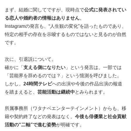
まず、結婚に関してですが、現時点で
公式に発表されてい
る恋人や婚約者の情報はありません
。
Instagramの発言も、“人生観の変化”を語ったものであり、
特定の相手の存在を示唆するものではないと見るのが自然
です。
次に、引退説について。
確かに「
支える側になりたい
」という発言は、一部では
「芸能界を辞めるのでは？」という憶測を呼びました。
しかし、
24時間テレビ
への出演や今後の作品出演の報道
を踏まえると、
芸能活動は継続中
とみられます。
所属事務所（ワタナベエンターテインメント）からも、移
籍や契約終了などの発表はなく、
今後も俳優業と社会貢献
活動の“二軸”で進む姿勢
が明確です。