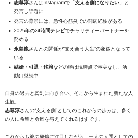
志尊淳
さんはInstagramで「
支える側になりたい
」と
発言し話題に
発言の背景には、急性心筋炎での闘病経験がある
2025年の2
4時間テレビ
でチャリティーパートナーを
務める
永島龍
さんとの関係が“支え合う人生”の象徴となって
いる
結婚・引退・移籍
などの噂は現時点で事実なし。活
動は継続中
自身の過去と真剣に向き合い、そこから生まれた新たな人
生観。
志尊淳
さんの“支える側”としてのこれからの歩みは、多く
の人に希望と勇気を与えてくれるはずです。
これからも彼の発信に注目しながら、一人の人間としての