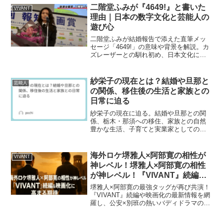
の伏線がもっと見えてくるはず！
二階堂ふみが『4649!』と書いた
VIVANT
理由｜日本の数字文化と芸能人の
遊び心
二階堂ふみが結婚報告で添えた直筆メッ
セージ「4649!」の意味や背景を解説。カ
ズレーザーとの馴れ初め、日本文化に根
付く数字語呂合わせの魅力、芸能人が使
う数字メッセージの事例まで詳しく紹介
します。
紗栄子の現在とは？結婚や旦那と
芸能人
の関係、移住後の生活と家族との
日常に迫る
紗栄子の現在に迫る。結婚や旦那との関
係、栃木・那須への移住、家族との自然
豊かな生活、子育てと実業家としての活
動まで詳しく紹介します。
海外ロケ堺雅人×阿部寛の相性が
VIVANT
神レベル！堺雅人×阿部寛の相性
が神レベル！『VIVANT』続編＆
映画化に高まる期待！
堺雅人×阿部寛の最強タッグが再び共演！
『VIVANT』続編や映画化の最新情報を網
羅し、公安×別班の熱いバディドラマの魅
力を徹底解説。見どころや伏線、新キャ
ラ情報まで、今後の展開が楽しみになる