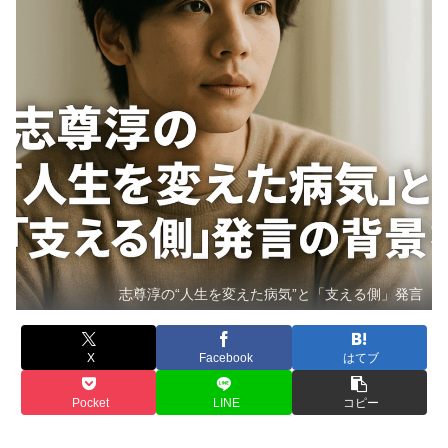
志尊淳の“人生を変えた病気”と「支える側」発言
X
Facebook
はてブ
Pocket
LINE
コピー