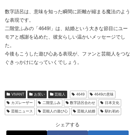
数字語呂は、意味を知った瞬間に距離が縮まる魔法のよう
な表現です。
二階堂ふみの「4649!」は、結婚という大きな節目にユー
モアと感謝を込めた、彼女らしい温かいメッセージでし
た。
今後もこうした遊び心ある表現が、ファンと芸能人をつな
ぐきっかけになっていくでしょう。
VIVANT
お笑い
芸能人
4649
4649の意味
カズレーザー
二階堂ふみ
数字語呂合わせ
日本文化
芸能ニュース
芸能人の遊び心
芸能人結婚
馴れ初め
シェアする