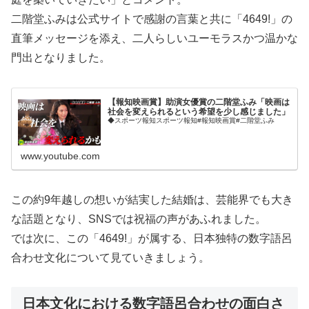
二階堂ふみは公式サイトで感謝の言葉と共に「4649!」の
直筆メッセージを添え、二人らしいユーモラスかつ温かな
門出となりました。
【報知映画賞】助演女優賞の二階堂ふみ「映画は
社会を変えられるという希望を少し感じました」
◆スポーツ報知スポーツ報知#報知映画賞#二階堂ふみ
www.youtube.com
この約9年越しの想いが結実した結婚は、芸能界でも大き
な話題となり、SNSでは祝福の声があふれました。
では次に、この「4649!」が属する、日本独特の数字語呂
合わせ文化について見ていきましょう。
日本文化における数字語呂合わせの面白さ