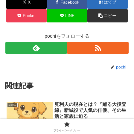
X
Facebook
はてブ
Pocket
LINE
コピー
pochiをフォローする
pochi
関連記事
筧利夫の現在とは？『踊る大捜査
芸能人
線』新城役で人気の俳優、その生
活と家族に迫る
『踊る大捜査線』新城役で人気の俳優・
筧利夫の現在の活動、舞台での活躍、落
プライバシーポリシー
ち着いた生活スタイル、そして家族との