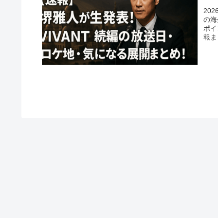
20
の海
ポイ
報ま