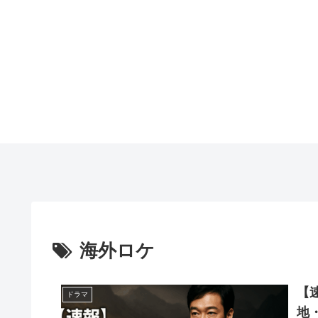
海外ロケ
【
ドラマ
地