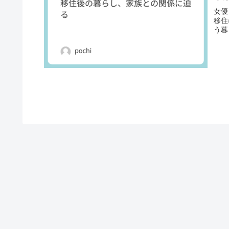
女優
移住
う暮