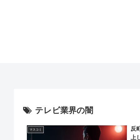
テレビ業界の闇
反
マスコミ
上