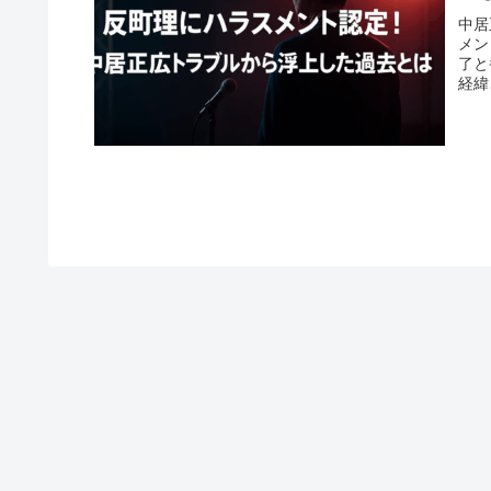
中居
メン
了と
経緯
やす